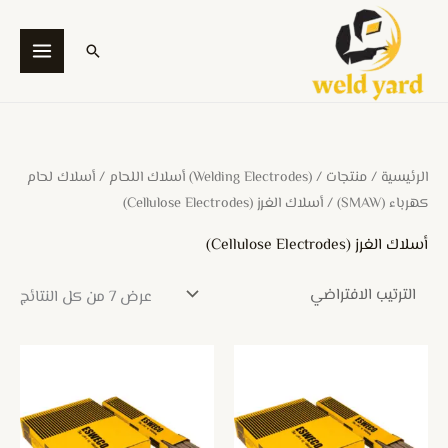
خطي
لى
البحث
لمحتوى
الرئيسية
/
منتجات
/
(Welding Electrodes) أسلاك اللحام
/
أسلاك لحام
كهرباء (SMAW)
/ أسلاك الغرز (Cellulose Electrodes)
أسلاك الغرز (Cellulose Electrodes)
عرض ⁦7⁩ من كل النتائج
هناك
هناك
العديد
العديد
من
من
الأشكال
الأشكال