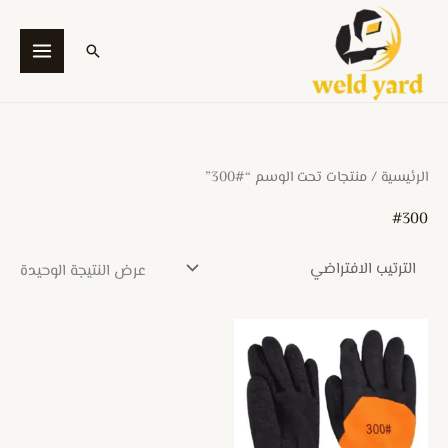
خطي
لى
البحث
لمحتوى
الرئيسية
/ منتجات تحت الوسم “#300”
#300
عرض النتيجة الوحيدة