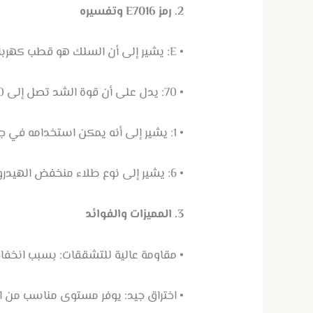
2. رمز E7016 وتفسيره
• E: يشير إلى أن السلك هو قطب كهربائي يستخدم للحام بالقوس الكهربائي.
• 70: يدل على أن قوة الشد تصل إلى 70,000 رطل لكل بوصة مربعة (psi).
• 1: يشير إلى أنه يمكن استخدامه في جميع الوضعيات (أفقي، رأسي، عمودي، فوق الرأس).
• 6: يشير إلى نوع طلاء منخفض الهيدروجين (عادة يحتوي على نسبة منخفضة من البوتاسيوم).
3. المميزات والفوائد
• مقاومة عالية للتشققات: بسبب انخفاض
• اختراق جيد: يوفر مستوى مناسب من الا