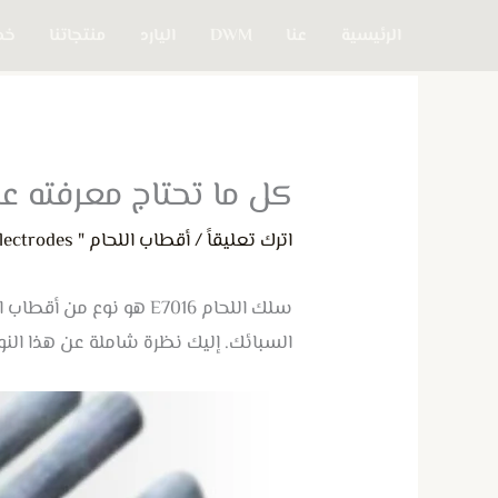
خطي
الرئيسية
عنا
DWM
اليارد
منتجاتنا
خدم
لى
لمحتوى
كل ما تحتاج معرفته عن س
اترك تعليقاً
/
أقطاب اللحام " Welding Electrodes "
سلك اللحام E7016 هو 
السبائك. إليك نظرة شاملة عن هذا النو