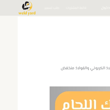
دخول
قائمة المشتريات
طلب تسعير
فولاذ الكربوني والفولاذ منخفض