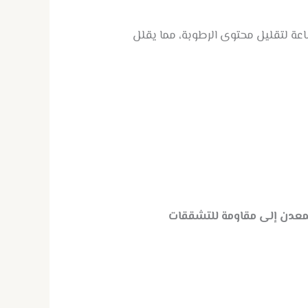
 تسخينه قبل الاستخدام (150-300 درجة مئوية) لمدة ساعة لتقليل محتوى الرطوبة، مما يقلل
فيها المعدن إلى مقاومة للتشققات