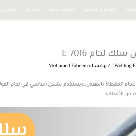
اتنا
العلامات التجارية
مقالات علمية
اشتراك
تسجيل 
لك لحام E 7016
/ بواسطة
Mohamed Faheem
نوع من أقطاب اللحام المغطاة بالمعدن، ويستخدم بشكل أساسي في لحام ال
ع من الأقطاب: