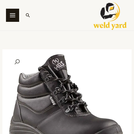
خطي
لى
البحث
لمحتوى
كمية
حذاء
سيفتى
(HDS
151
Model
S3
SRC)