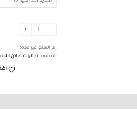
+
-
رمز المنتج:
غير محدد
التصنيف:
تجهيزات كبائن اللحام (lding Cabins
أضف
0)