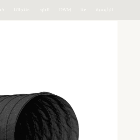
خطي
الرئيسية
عنا
DWM
اليارد
منتجاتنا
خدم
لى
لمحتوى
كمية
خرطوم
شفط
وضغط
(Suction
And
Pressure
Hose
up