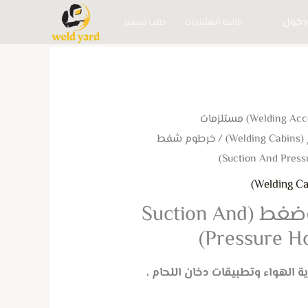
دخول
قائمة المشتريات
طلب تسعير
(Welding Accessories) مستلزمات
W)
/ خرطوم شفط
خرطوم شفط وضغط (Suction And
Pressure Ho
لهواء وتطبيقات دخان اللحام ،