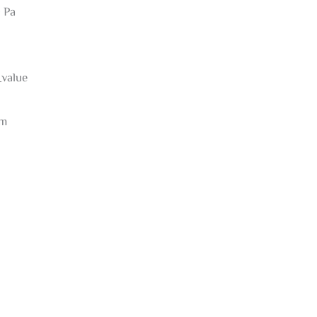
 Pa
lue
m