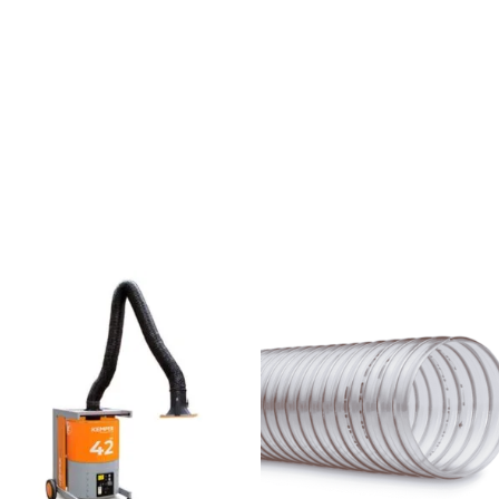
هناك
العديد
من
الأشكال
المختلفة
لهذا
المنتج.