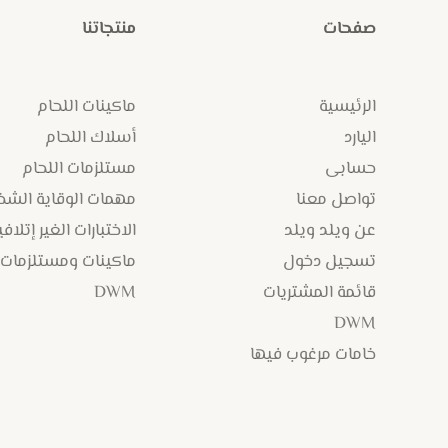
صفحات
منتجاتنا
الرئيسية
ماكينات اللحام
اليارد
أسلاك اللحام
حسابى
مستلزمات اللحام
تواصل معنا
مهمات الوقاية الش
عن ويلد ويلد
الاختبارات الغير إتلافي
تسجيل دخول
ماكينات ومستلزمات
قائمة المشتريات
DWM
DWM
خامات مرغوب فيها