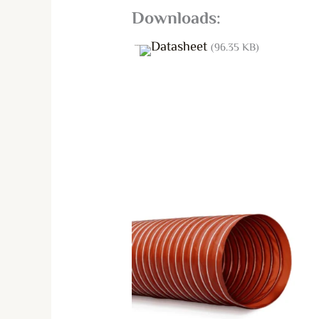
:Downloads
Datasheet
(96.35 KB)
هناك
العديد
من
الأشكال
المختلفة
لهذا
المنتج.