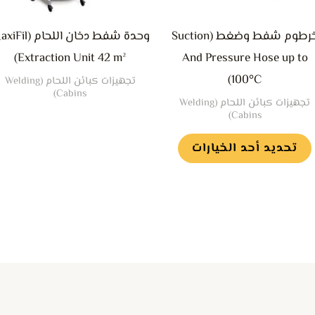
يمكن
خرطوم شفط وضغط (Suction
وحدة شفط دخان اللحام (
اختيار
Extraction Unit 42 m²)
And Pressure Hose up to
الخيارات
100°C)
تجهيزات كبائن اللحام (Welding
على
Cabins)
تجهيزات كبائن اللحام (Welding
صفحة
Cabins)
المنتج
تحديد أحد الخيارات