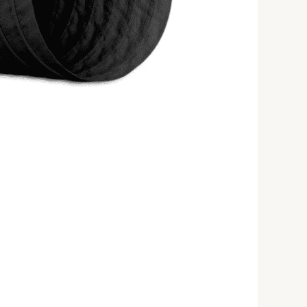
to
80°C)