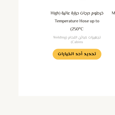
يمكن
MaxiFil
خرطوم درجات حرارة عالية (High
اختيار
Temperature Hose up to
الخيارات
250°C)
على
تجهيزات كبائن اللحام (Welding
صفحة
Cabins)
المنتج
تحديد أحد الخيارات