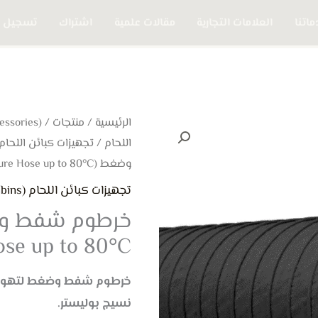
اتنا
العلامات التجارية
مقالات علمية
اشتراك
تسجيل 
الرئيسية
/
منتجات
/
اللحام
/
تجهيزات كبائن اللحام (elding Cabins
وضغط (Suction And Pressure Hose up to 80°C)
تجهيزات كبائن اللحام (Welding Cabins)
se up to 80°C)
خرطوم شفط وضغط لتهوية ا
نسيج بوليستر.