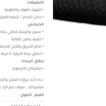
التطبيقات
• تكييف الهواء والتهوية
• دخان اللحام / شفط الغبار
الخصائص
• نسيج بوليستر مطلي بمادة C
• خفيف ومرن للغاية
• مانع للحريق وقابل للانض
• نطاق درجة الحرارة: 0 درجة مئوية إلى +80 درجة مئوية
نطاق الإمداد
• مشبكان للخرطوم
حدد أحد خيارات المنتج وال
مشترياتك , سوف يتم الرد 
القطر , الطول