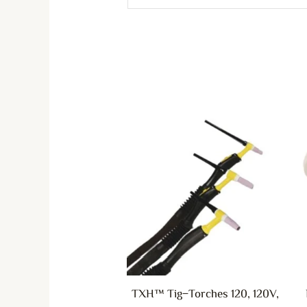
ناك
لعديد
ن
لأشكال
لمختلفة
هذا
لمنتج.
مكن
TXH™ Tig−Torches 120, 120V,
تيار