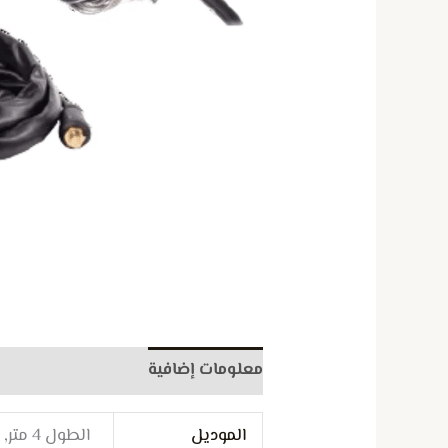
Welding
Torch
WP-
26
معلومات إضافية
مراجعات (0)
الموديل
الطول 4 متر, الطول 8 متر