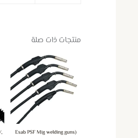
منتجات ذات صلة
هناك
العديد
من
الأشكال
المختلفة
لهذا
المنتج.
يمكن
,
(Esab PSF Mig welding guns
اختيار