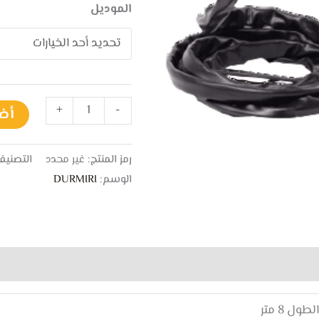
الموديل
+
-
أض
رمز المنتج:
غير محدد
التصنيف
الوسم:
DURMIRI