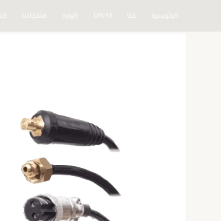
خطي
الرئيسية
عنا
DWM
اليارد
منتجاتنا
خدم
لى
لمحتوى
كمية
طرش
آرجون
3
وصلات
/
WP-
26
TIG