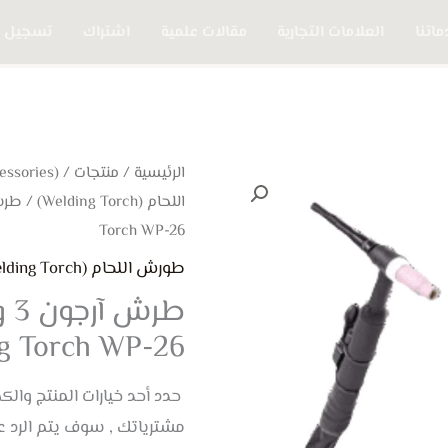
اتنا
العلامات التجارية
مقالات علمية
اشتراك
تسجيل 
الرئيسية
/
منتجات
/
(Welding Accessories) مستلزمات اللحام
اللحام (Welding Torch)
Torch WP-26
طورش اللحام (Welding Torch)
g Torch WP-26
حدد أحد خيارات المنتج وال
مشترياتك , سوف يتم الرد 