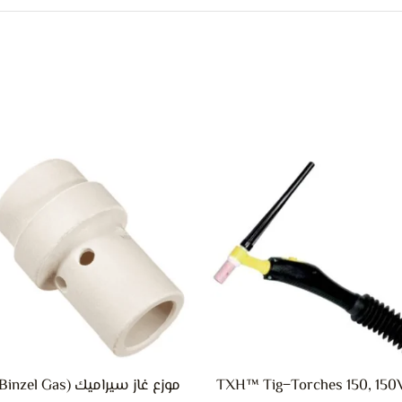
ه
ا
م
ا
ا
ل
ا
ي
TXH™ Tig−Torches 150, 150V
موزع غاز سيراميك (Binzel Gas
اخ