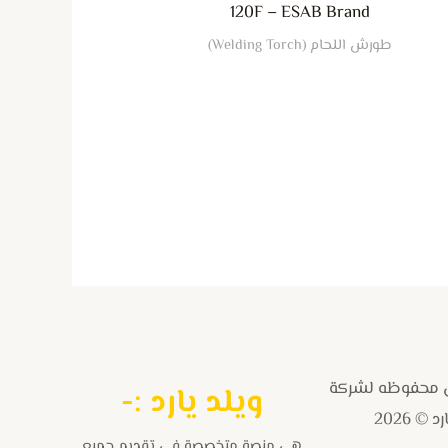
120F – ESAB Brand
لخيارات
طورش اللحام (Welding Torch)
لى
فحة
لمنتج
 محفوظه لشركة
و
يلد يارد :-
 © 2026
هى منصة متخصصة فى تقديم جميع