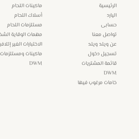
الرئيسية
ماكينات اللحام
اليارد
أسلاك اللحام
حسابى
مستلزمات اللحام
تواصل معنا
مهمات الوقاية الش
عن ويلد ويلد
الاختبارات الغير إتلافي
تسجيل دخول
ماكينات ومستلزمات
قائمة المشتريات
DWM
DWM
خامات مرغوب فيها