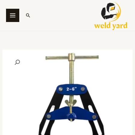
خطي
لى
البحث
لمحتوى
كمية
كلامب
لمحاذاة
المواسير
(DWT
SS26)