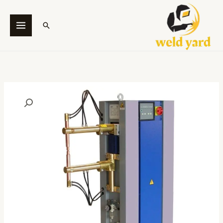
خطي
لى
البحث
لمحتوى
كمية
ماكينة
لحام
البنطة
(Spot
Welding
PBP
)