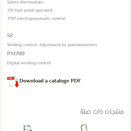
-Safety thermostats
-PB foot pedal operated;
-PBP electropneumatic control.
.
S2
Welding control. Adjustment by potentiometers
PX1700
Digital welding control
.
Download a cataloge PDF
منتجات ذات صلة