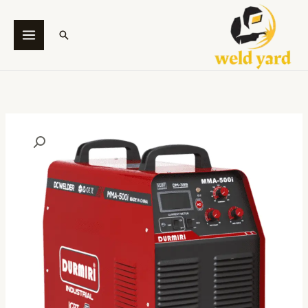
خطي
لى
البحث
لمحتوى
كمية
ماكينة
لحام
ديجيتال
3
كرته
كهرباء
DC
MMA-
500i