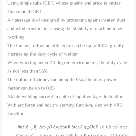
Using single tube IGBT, whose quality and price is better
than mould IGBT.
Air passage is of designed by protecting against water, dust
and wind erosion, increasing the stability of machine inner
working.
The fan heat diffusion efficiency can be up to 100%, greatly
increasing the duty cycle of welder.
When working under 40 degree environment, the duty cycle
is not less than 55%.
The output efficiency can be up to 93%, the max. power
factor can be up to 0.95.
Stable welding current in spite of input voltage fluctuation.
With arc force and hot arc starting function, also with VRD
function.
حدد أحد خيارات المنتج والكمية المطلوبة ثم ضف إلى قائمة
مشترياتك , سوف يتم الرد عليكم بعرض سعر فى أقرب وقت.