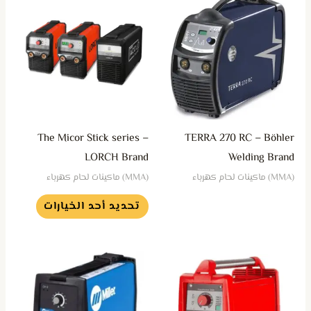
العديد
من
الأشكال
المختلفة
لهذا
المنتج.
يمكن
The Micor Stick series –
TERRA 270 RC – Böhler
اختيار
LORCH Brand
Welding Brand
الخيارات
(MMA) ماكينات لحام كهرباء
(MMA) ماكينات لحام كهرباء
على
تحديد أحد الخيارات
صفحة
المنتج