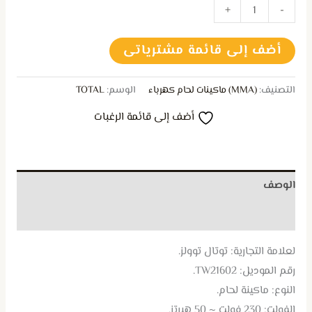
+
-
أضف إلى قائمة مشترياتى
التصنيف:
(MMA) ماكينات لحام كهرباء
الوسم:
TOTAL
أضف إلى قائمة الرغبات
الوصف
مراجعات (0)
لعلامة التجارية: توتال توولز.
رقم الموديل: TW21602.
النوع: ماكينة لحام.
الفولت: 230 فولت ~ 50 هيرتز.