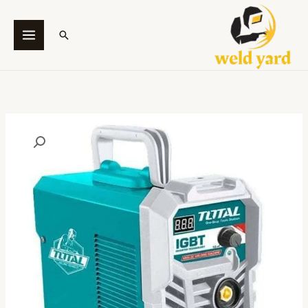
خطي
لى
البحث
لمحتوى
كمية
ماكينة
لحام
160
أمبير
سوبر
سلكت
(MMA
Welding
Machine-