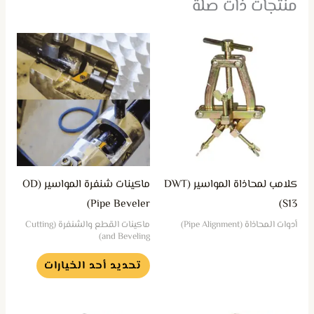
منتجات ذات صلة
هناك
العديد
من
الأشكال
المختلفة
لهذا
المنتج.
يمكن
كلامب لمحاذاة المواسير (DWT
ماكينات شنفرة المواسير (OD
اختيار
Pipe Beveler)
S13)
الخيارات
أدوات المحاذاة (Pipe Alignment)
ماكينات القطع والشنفرة (Cutting
على
and Beveling)
صفحة
تحديد أحد الخيارات
المنتج