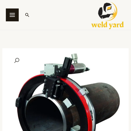
خطي
لى
البحث
لمحتوى
كمية
DLW
Pipe
Cold
Cutting
And
Beveling
Machine