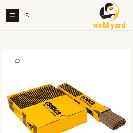
خطي
لى
البحث
لمحتوى
كمية
ES
308L-
15
(AWS
A5.4
E308L-
15)