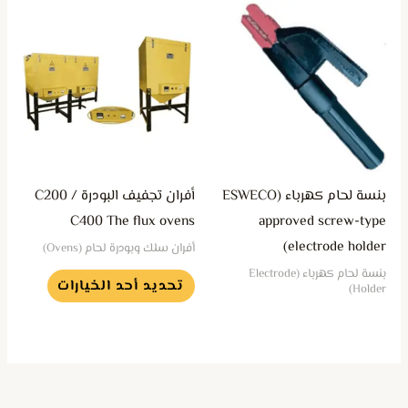
هناك
العديد
من
الأشكال
المختلفة
لهذا
المنتج.
يمكن
بنسة لحام كهرباء (ESWECO
أفران تجفيف البودرة C200 /
اختيار
C400 The flux ovens
approved screw-type
الخيارات
electrode holder)
أفران سلك وبودرة لحام (Ovens)
على
بنسة لحام كهرباء (Electrode
تحديد أحد الخيارات
صفحة
Holder)
المنتج