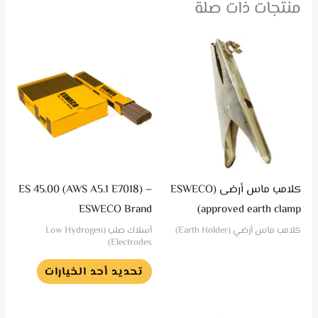
منتجات ذات صلة
هناك
العديد
من
الأشكال
المختلفة
لهذا
المنتج.
يمكن
كلامب ماس أرضى (ESWECO
ES 45.00 (AWS A5.1 E7018) –
اختيار
ESWECO Brand
approved earth clamp)
الخيارات
كلامب ماس أرضي (Earth Holder)
أسلاك صلب (Low Hydrogen
على
Electrodes)
صفحة
تحديد أحد الخيارات
المنتج