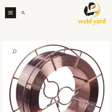
خطي
لى
البحث
لمحتوى
كمية
ES
EL12
(AWS
A5.17
EL12)
,Mild
Steel