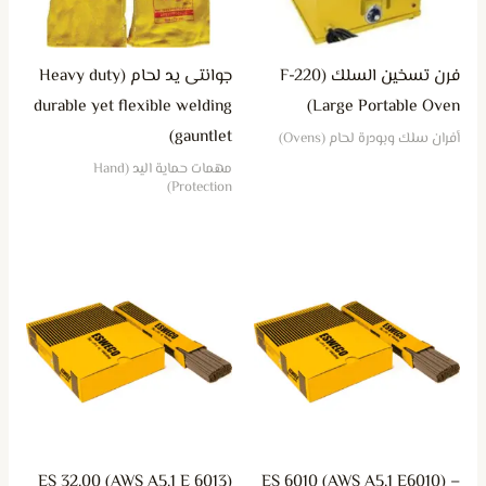
فرن تسخين السلك (F-220
جوانتى يد لحام (Heavy duty
durable yet flexible welding
Large Portable Oven)
gauntlet)
أفران سلك وبودرة لحام (Ovens)
مهمات حماية اليد (Hand
Protection)
هناك
هناك
العديد
العديد
من
من
الأشكال
الأشكال
المختلفة
المختلفة
لهذا
لهذا
المنتج.
المنتج.
يمكن
يمكن
ES 32.00 (AWS A5.1 E 6013)
ES 6010 (AWS A5.1 E6010) –