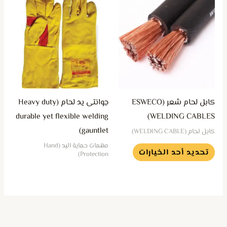
العديد
من
الأشكال
المختلفة
لهذا
المنتج.
يمكن
كابل لحام شعر (ESWECO
جوانتى يد لحام (Heavy duty
اختيار
durable yet flexible welding
WELDING CABLES)
الخيارات
gauntlet)
كابل لحام (WELDING CABLE)
على
مهمات حماية اليد (Hand
تحديد أحد الخيارات
صفحة
Protection)
المنتج