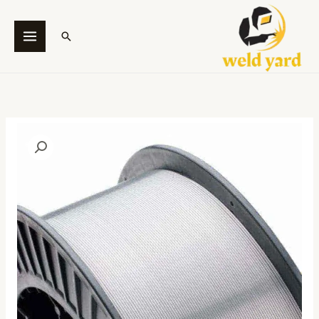
خطي
لى
البحث
لمحتوى
كمية
ES
FC
316LT
(/AWS
A5.22
E316LT1-
4)
1.2
MM