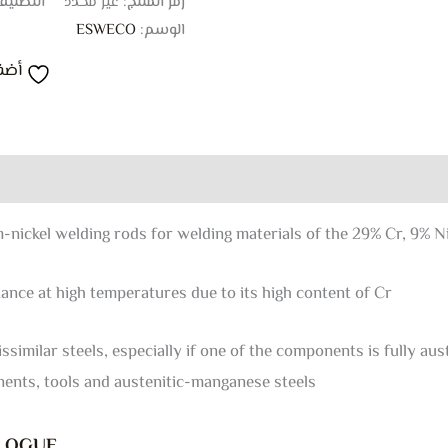
رمز المنتج:
غير محدد
التصنيف
الوسم:
ESWECO
أضف
0)
nickel welding rods for welding materials of the 29% Cr, 9% Ni
ance at high temperatures due to its high content of Cr.
issimilar steels, especially if one of the components is fully aus
nents, tools and austenitic-manganese steels.
LOGUE