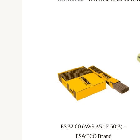
هناك
العديد
من
الأشكال
المختلفة
لهذا
المنتج.
يمكن
ES 32.00 (AWS A5.1 E 6013) –
اختيار
ESWECO Brand
الخيارات