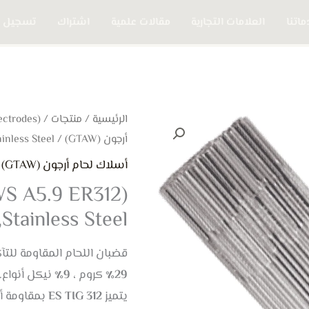
اتنا
العلامات التجارية
مقالات علمية
اشتراك
تسجيل 
الرئيسية
/
منتجات
/
(Welding Electrodes) أسلاك اللحام
أرجون (GTAW)
/ ES TIG 312 (AWS A5.9 ER312) ,Stainless Steel
أسلاك لحام أرجون (GTAW)
WS A5.9 ER312)
,Stainless Steel
قضبان اللحام المقاومة للتآ
29٪
كروم ،
9٪
نيكل أنواع.
يتميز
ES TIG 312
بمقاومة أك