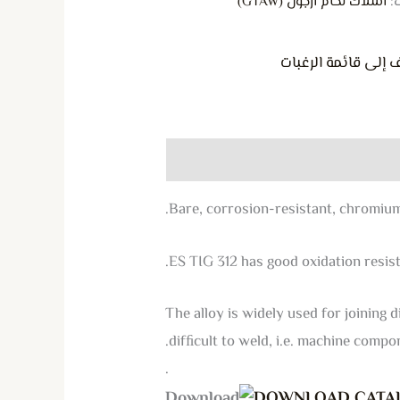
:
أسلاك لحام أرجون (GTAW)
 إلى قائمة الرغبات
Bare, corrosion-resistant, chromium-
ES TIG 312 has good oxidation resist
The alloy is widely used for joining d
difﬁcult to weld, i.e. machine compo
.
DOWNLOAD CATA