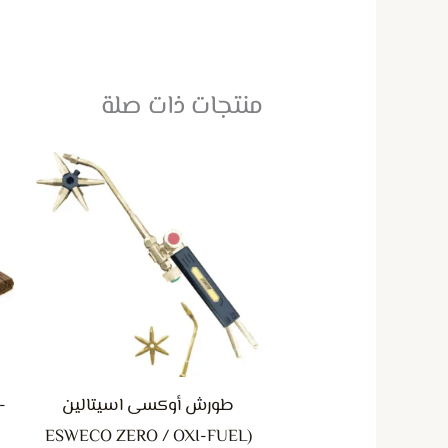
منتجات ذات صلة
طورش أوكسى اسيتالين
-
(ESWECO ZERO / OXI-FUEL