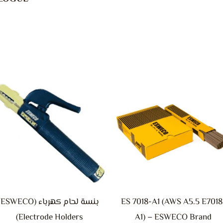
هناك
العديد
من
الأشكال
المختلفة
لهذا
المنتج.
يمكن
ES 7018-A1 (AWS A5.5 E7018
بنسة لحام كهرباء (ESWECO
اختيار
Electrode Holders)
A1) – ESWECO Brand
الخيارات