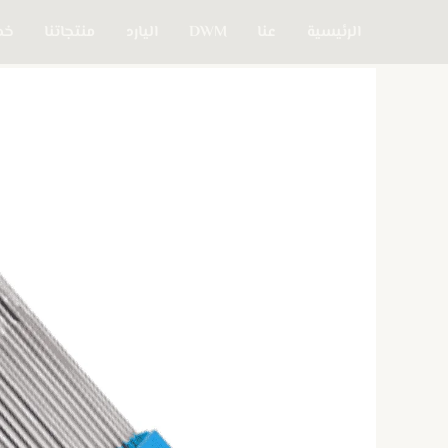
خطي
الرئيسية
عنا
DWM
اليارد
منتجاتنا
خدم
لى
لمحتوى
كمية
ES
TIG
312
(AWS
A5.9
ER312)
,Stainless
Steel