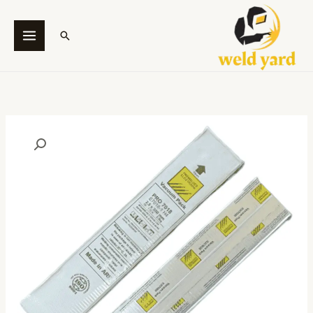
خطي
لى
البحث
لمحتوى
كمية
PRO
7018
Vacuum
Pack,
SFA/AWS
A5.1:
E7018
-
Prowelder