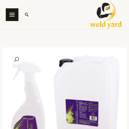
خطي
لى
البحث
لمحتوى
كمية
مزيل
غلو
اللحام
_
Protect
Pre-
Weld
Anti-
Spatter