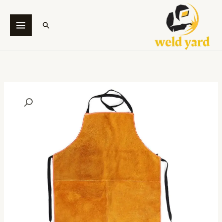
خطي
لى
البحث
لمحتوى
كمية
SAFE
HAND
–
WELDING
APRON