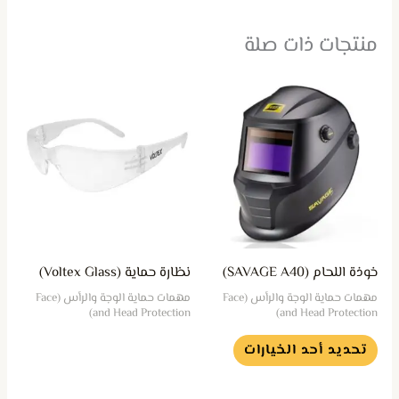
منتجات ذات صلة
هناك
العديد
من
الأشكال
المختلفة
لهذا
المنتج.
يمكن
خوذة اللحام (SAVAGE A40)
نظارة حماية (Voltex Glass)
اختيار
مهمات حماية الوجة والرأس (Face
مهمات حماية الوجة والرأس (Face
الخيارات
and Head Protection)
and Head Protection)
على
تحديد أحد الخيارات
صفحة
المنتج