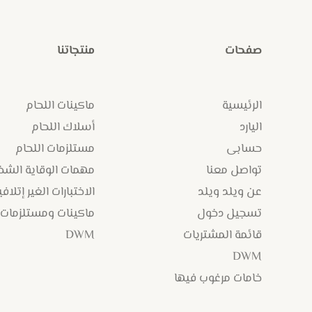
صفحات
منتجاتنا
الرئيسية
ماكينات اللحام
اليارد
أسلاك اللحام
حسابى
مستلزمات اللحام
تواصل معنا
مهمات الوقاية الش
عن ويلد ويلد
الاختبارات الغير إتلافي
تسجيل دخول
ماكينات ومستلزمات
قائمة المشتريات
DWM
DWM
خامات مرغوب فيها