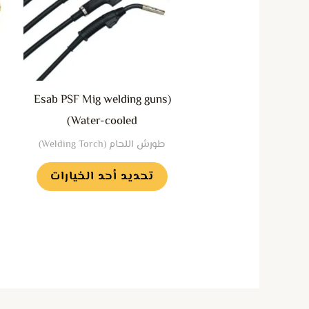
المختلفة
لهذا
المنتج.
يمكن
(Esab PSF Mig welding guns
اختيار
(Water-cooled
الخيارات
طورش اللحام (Welding Torch)
على
صفحة
تحديد أحد الخيارات
المنتج