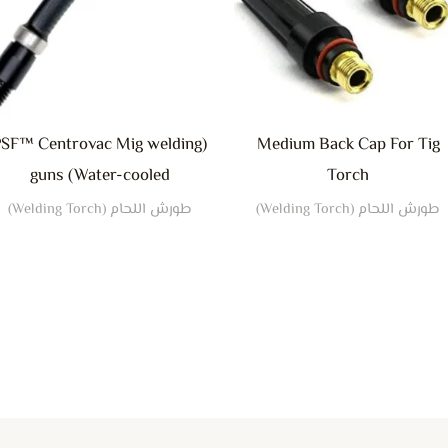
(PSF™ Centrovac Mig welding
Medium Back Cap For Tig
guns (Water-cooled
Torch
طورش اللحام (Welding Torch)
طورش اللحام (Welding Torch)