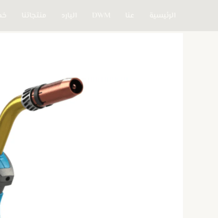
خطي
الرئيسية
عنا
DWM
اليارد
منتجاتنا
خدم
لى
لمحتوى
كمية
The
8XM
MIG/MAG
Welding
Torch
-
Translas
Brand