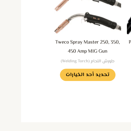
المختلفة
لهذا
المنتج.
يمكن
Tweco Spray Master 250, 350,
اختيار
450 Amp MIG Gun
الخيارات
طورش اللحام (Welding Torch)
على
صفحة
تحديد أحد الخيارات
المنتج