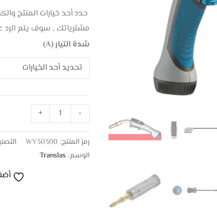
حدد أحد خيارات المنتج وال
مشترياتك , سوف يتم الرد 
شدة التيار (A)
+
-
رمز المنتج:
WY30300
التصن
الوسم:
Translas
أضف