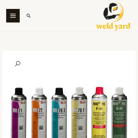
خطي
لى
البحث
لمحتوى
كمية
The
Magnetic
Particale
Test
Kit
–
MR
Chemie
Brand