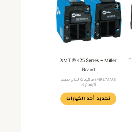
ن
من
لأشكال
الأشكال
لمختلفة
المختلفة
هذا
لهذا
لمنتج.
المنتج.
مكن
يمكن
XMT ® 425 Series – Miller
T
تيار
اختيار
Brand
لخيارات
الخيارات
(MIG/MAG) ماكينات لحام نصف
لى
على
أتوماتيك
فحة
صفحة
تحديد أحد الخيارات
لمنتج
المنتج