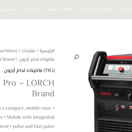
اتنا
العلامات التجارية
مقالات علمية
اشتراك
تسجيل 
كمية
الرئيسية
/
منتجات
/
(Welding Machines) ماكينات الحام
ماكينات لحام أرجون
/ The T- Pro / TF- Pro – LORCH Brand
The
T-
(TIG) ماكينات لحام أرجون
Pro
F- Pro – LORCH
/
Brand
TF-
Pro
n a compact, mobile case. •
–
s • Mobile with integrated
LORCH
trol • pulse and fast pulse