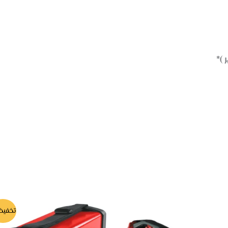
ه
تخفيض
ا