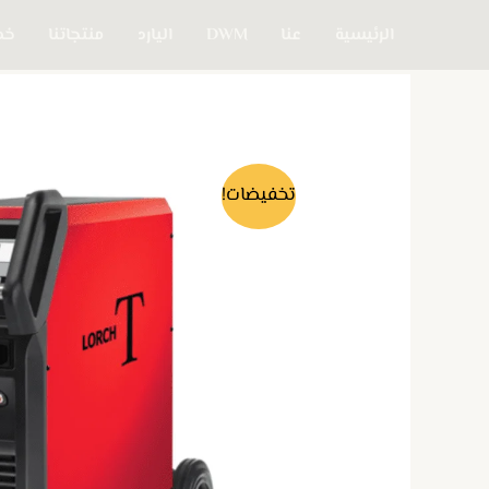
خطي
الرئيسية
عنا
DWM
اليارد
منتجاتنا
خدم
لى
لمحتوى
تخفيضات!