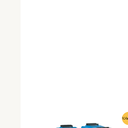
ناك
هناك
ات!
لعديد
العديد