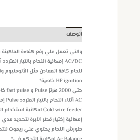
الوصف
معلومات إضافية
مراجعات (
والتي تعمل علي رفع كفاءة الماكينة وتقليل الوزن Inverter الما
AC/DC إمكانية اللحام بالتيار المتردد أو المستمر*
للحام كافة المعادن مثل الألومنيوم و
HF ignition خاصية*
حتي 2000 هرتز Pulse و fast pulse خاصية*
AC أثناء اللحام بالتيار المتردد Pulse إمكانية استخدام خاصية*
Cold wire feeder امكانية استخدام التخزية الذاتيةفى طورش الارجونلتغذية السلك عن طريق وحدة تغزية داخل الماكينة*
إمكانية إختيار قطر الأبرة لتحديد مدي ا
طورش اللحام يحتوي علي ريموت للتحك
Ac Balance امكانية التحكم فى*