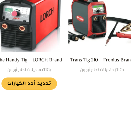
م
ا
ا
ل
ا
ي
he Handy Tig – LORCH Brand
Trans Tig 210 – Fronius Bra
اخ
(TIG) ماكينات لحام أرجون
(TIG) ماكينات لحام أرجون
ا
ع
تحديد أحد الخيارات
ص
ا