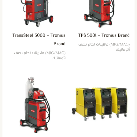
TransSteel 5000 – Fronius
TPS 500I – Fronius Brand
Brand
(MIG/MAG) ماكينات لحام نصف
أتوماتيك
(MIG/MAG) ماكينات لحام نصف
أتوماتيك
هناك
العديد
من
الأشكال
المختلفة
لهذا
المنتج.