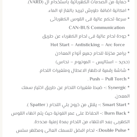
*
حماية من الصدمات الكهربائية باستخدام ال (
VARD
).
*
امكانية اضافة طورش تبريد بالغاز او الماء.
*
سرعة تحكم عالية فى القوس الكهربائى
CAN-BUS Communication
*
جودة لحام عالية فى لحام الكهرباء عن طريق
Hot Start – Antisticking – Arc force
*
برامج مخزنة للحام جميع أنواع المعادن
(حديد – استاليس – المونيوم – نحاس)
*
شاشة رقمية لاظهار الاعطال ومتغيرات اللحام.
.
Push – Pull Torch
*
*
Synergic :-
ضبط متغيرات اللحام عن طريق اختيار سمك
المعدن.
*
Smart Start :-
يقلل من خروج بلي اللحام (
Spatter
).
*
Burn Back :-
الحفاظ على عمر الفونية حيث يتم انهاء القوس
الكهربى بعد الانتهاء من اللحام بمدة زمنية محددة.
*
Double Pulse:-
لحام افضل للسمك العالى ومظهر سلس