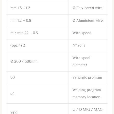
1.2 – 1.6 mm
Ø Flux cored wire
0.8 – 1.2 mm
Ø Aluminium wire
0.5 – 22 m / min
Wire speed
2 (4 opz)
N° rolls
Wire spool
Ø 200 / 300mm
diameter
60
Synergic program
Welding program
64
memory location
U / D MIG / MAG
YES