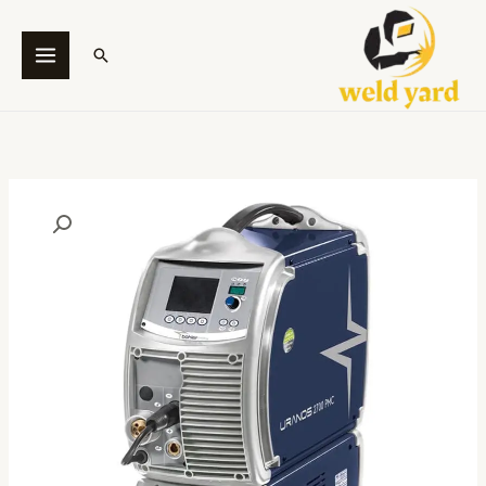
خطي
لى
البحث
لمحتوى
كمية
URANOS
2700
PMC
-
Böhler
Welding
Brand