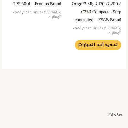
يمكن
TPS 600I – Fronius Brand
Origo™ Mig C170 /C200 /
اختيار
C250 Compacts, Step
(MIG/MAG) ماكينات لحام نصف
الخيارات
أتوماتيك
controlled – ESAB Brand
على
(MIG/MAG) ماكينات لحام نصف
صفحة
أتوماتيك
المنتج
تحديد أحد الخيارات
صفحات