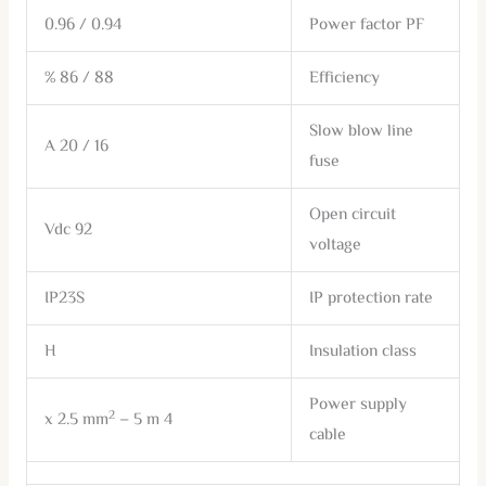
0.94 / 0.96
Power factor PF
88 / 86 %
Efficiency
Slow blow line
16 / 20 A
fuse
Open circuit
92 Vdc
voltage
IP23S
IP protection rate
H
Insulation class
Power supply
2
– 5 m
4 x 2.5 mm
cable