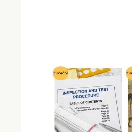
ات!
تخفيضات!