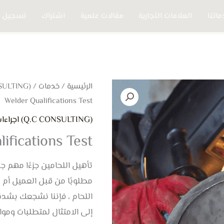
اتنا
العلامات التجارية
مقالات علمية
اشتراك
تسجيل 
كمية
الرئيسية
/
خدمات
/
(Q.C CONSULTING) اجراءات الجودة
Welder Qualifications Test
Witness
Welder
(Q.C CONSULTING) اجراءات الجودة
Qualifications
ifications Test
Test
تأهيل اللحامين جزءًا مهم جد
مطلوبًا من قبل العميل أم لا
اللحام ، فإننا نشجعك بشدة 
إلى الامتثال لمتطلبات ومو