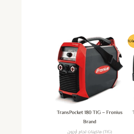
ناك
ات!
لعديد
ن
لأشكال
لمختلفة
هذا
لمنتج.
مكن
TransPocket 180 TIG – Fronius
تيار
Brand
لخيارات
(TIG) ماكينات لحام أرجون
لى