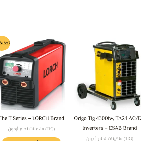
ه
تخفيض
ا
م
ا
ا
ل
ا
ي
The T Series – LORCH Brand
Origo Tig 4300iw, TA24 AC/
اخ
Inverters – ESAB Brand
(TIG) ماكينات لحام أرجون
ا
(TIG) ماكينات لحام أرجون
ع