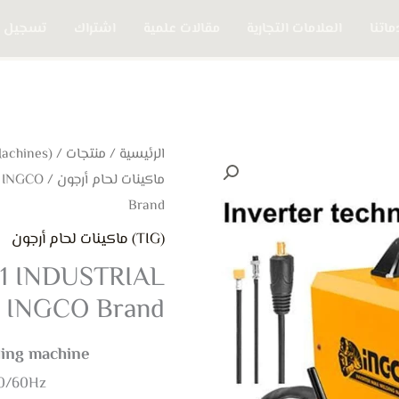
اتنا
العلامات التجارية
مقالات علمية
اشتراك
تسجيل 
الرئيسية
/
منتجات
/
(Welding Machines) ماكينات الحام
ماكينات لحام أرجون
– INGCO
Brand
(TIG) ماكينات لحام أرجون
1 INDUSTRIAL
 INGCO Brand
ing machine
50/60Hz