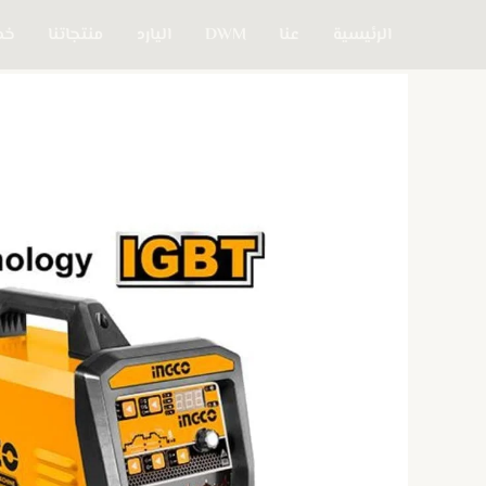
خطي
الرئيسية
عنا
DWM
اليارد
منتجاتنا
خدم
لى
لمحتوى
كمية
ING-
ACDCTIG2001
INDUSTRIAL
-
INGCO
Brand