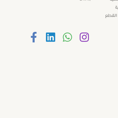
ة
 القطع