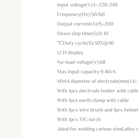
Input voltage(V):1~220-240
Frequency(Hz):50/60
Output current(A):15-200
Down slop time(S):0-10
Duty cycle(%):30%@40℃
LCD display
No-load voltage(V):68
Max Input capacity:9.4kVA
MMA diameter of electrode(mm):1.6-
With 1pcs electrode holder with cabl
With 1pcs earth clamp with cable
With 1pcs wire brush and 1pcs helme
With 1pcs TIG torch
Ideal for welding carbon steel,alloy 