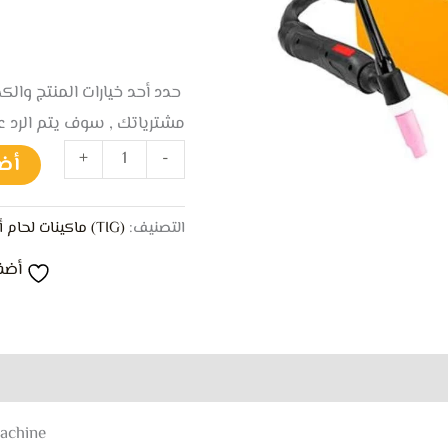
حدد أحد خيارات المنتج وال
مشترياتك , سوف يتم الرد 
+
-
أض
التصنيف:
(TIG) ماكينات لحام أرجون
أضف
achine