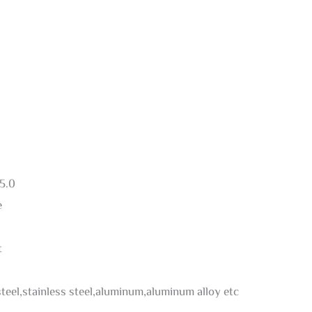
5.0
e
t
steel,stainless steel,aluminum,aluminum alloy etc.