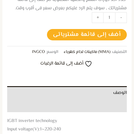
مشترياتك , سوف يتم الرد عليكم بعرض سعر فى أقرب وقت.
+
-
أضف إلى قائمة مشترياتى
التصنيف:
(MMA) ماكينات لحام كهرباء
الوسم:
INGCO
أضف إلى قائمة الرغبات
الوصف
مراجعات (0)
IGBT inverter technology
Input voltage(V):1~220-240