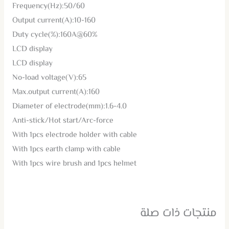
Frequency(Hz):50/60
Output current(A):10-160
Duty cycle(%):160A@60%
LCD display
LCD display
No-load voltage(V):65
Max.output current(A):160
Diameter of electrode(mm):1.6-4.0
Anti-stick/Hot start/Arc-force
With 1pcs electrode holder with cable
With 1pcs earth clamp with cable
With 1pcs wire brush and 1pcs helmet
منتجات ذات صلة