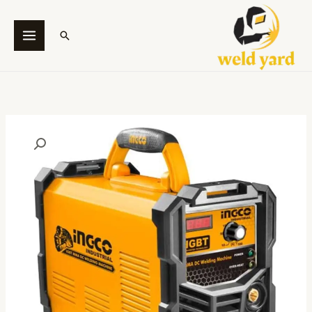
خطي
لى
البحث
لمحتوى
كمية
ING-
MMA1606
-
INGCO
Brand