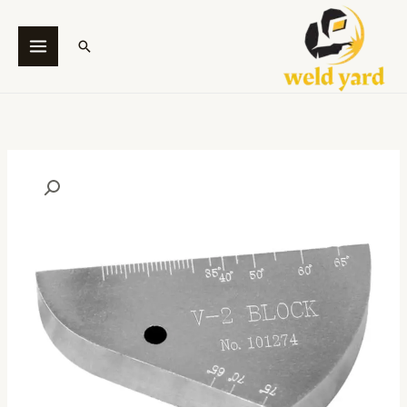
خطي
لى
البحث
لمحتوى
كمية
V2
Standard
Calibration
Block
of
Ultrasonic
Testing